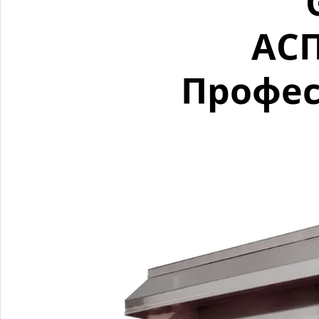
АС
Профес