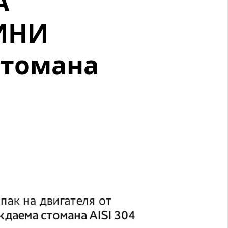
A
ИНИ
стомана