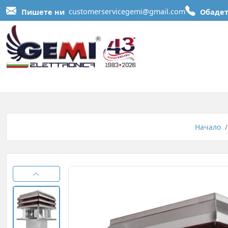
Пишете ни
customerservicegemi@gmail.com
Обадет
Начало