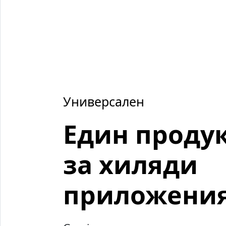
Универсален
Един проду
за хиляди
приложения