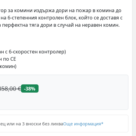
ор за комини издържа дори на пожар в комина до
 на 6-степенния контролен блок, който се доставя с
а перфектна тяга дори в случай на неравен комин.
ан с 6-скоростен контролер)
н по CE
 комин)
858,00 €
-38%
ец или на 3 вноски без лихва
Още информация*