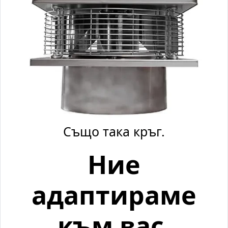
Също така кръг.
Ние
адаптираме
към вас.