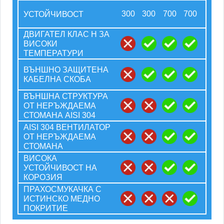
300
300
700
700
УСТОЙЧИВОСТ
ДВИГАТЕЛ КЛАС H ЗА
ВИСОКИ
ТЕМПЕРАТУРИ
ВЪНШНО ЗАЩИТЕНА
КАБЕЛНА СКОБА
ВЪНШНА СТРУКТУРА
ОТ НЕРЪЖДАЕМА
СТОМАНА AISI 304
AISI 304 ВЕНТИЛАТОР
ОТ НЕРЪЖДАЕМА
СТОМАНА
ВИСОКА
УСТОЙЧИВОСТ НА
КОРОЗИЯ
ПРАХОСМУКАЧКА С
ИСТИНСКО МЕДНО
ПОКРИТИЕ