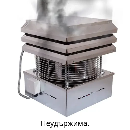
Неудържима.