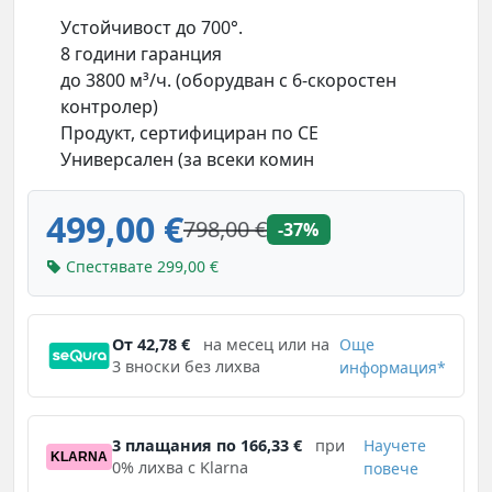
Устойчивост до 700°.
8 години гаранция
до 3800 м³/ч. (оборудван с 6-скоростен
контролер)
Продукт, сертифициран по CE
Универсален (за всеки комин
499,00 €
798,00 €
-37%
Спестявате 299,00 €
От 42,78 €
на месец или на
Още
3 вноски без лихва
информация*
3 плащания по 166,33 €
при
Научете
KLARNA
0% лихва с Klarna
повече