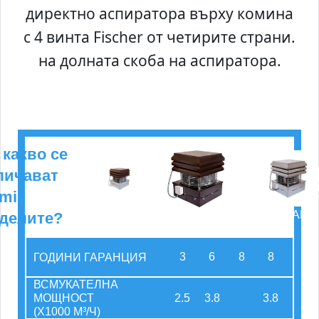
директно аспиратора върху комина
с 4 винта Fischer от четирите страни.
на долната скоба на аспиратора.
 какво се
личават
mi
БАЗА
СТОМАНА
делите?
ПРОФЕСИОНАЛИЗЪМ
3
6
8
8
ГОДИНИ ГАРАНЦИЯ
ВСМУКАТЕЛНА
2.5
3.8
3.8
МОЩНОСТ
(X1000 М³/Ч)