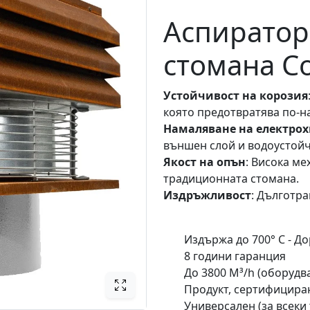
Аспиратор
стомана C
Устойчивост на корозия
която предотвратява по-н
Намаляване на електро
външен слой и водоустойч
Якост на опън
: Висока ме
традиционната стомана.
Издръжливост
: Дълготра
Издържа до 700° C - Д
8 години гаранция
До 3800 M³/h (оборудва
Продукт, сертифициран
Универсален (за всеки