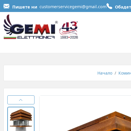
Пишете ни
customerservicegemi@gmail.com
Обадет
Начало
Комин