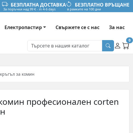
БЕЗПЛАТНА ДОСТАВКА
БЕЗПЛАТНО ВРЪЩАНЕ
За поръчки над 99 € - in 4-6 days
в рамките на 100 дни
Електропастир
Свържете се с нас
За нас
0
 кръгъл за комин
 комин професионален corten
ин