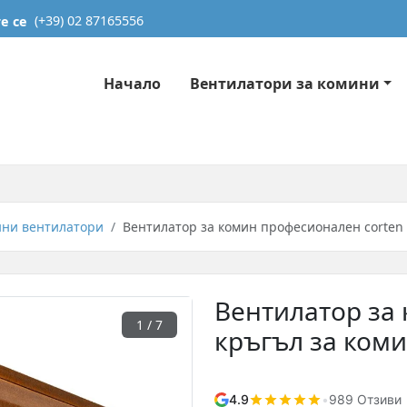
е се
(+39) 02 87165556
Начало
Вентилатори за комини
ни вентилатори
Вентилатор за комин професионален corten
Вентилатор за
1
/ 7
кръгъл за ком
4.9
•
989 Отзиви