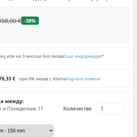
858,00 €
-38%
ец или на 3 вноски без лихва
Още информация*
6,33 €
при 0% лихва с Klarna
Научете повече
ка между:
т и Понеделник 17
Количество