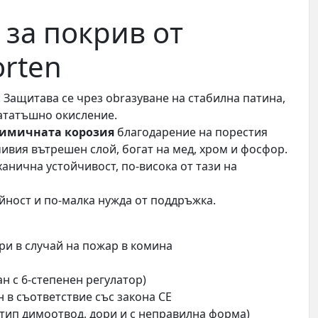
 за покрив от
orten
: Защитава се чрез оbrазуване на стабилна патина,
ататъшно окисление.
химичната корозия
благодарение на порестия
ивия вътрешен слой, богат на мед, хром и фосфор.
ханична устойчивост, по-висока от тази на
йност и по-малка нужда от поддръжка.
ори в случай на пожар в комина
н с 6-степенен регулатор)
 в съответствие със закона CE
 тип димоотвод, дори и с неправилна форма)