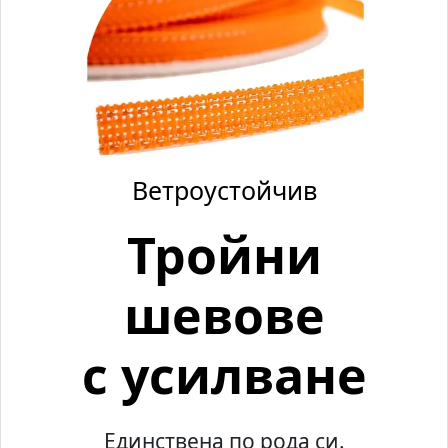
Ветроустойчив
Тройни
шевове
с усилване
Единствена по рода си.