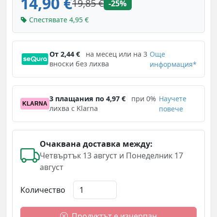
14,90 €
19,85 €
-25%
Спестявате 4,95 €
От 2,44 €
на месец или на 3
Още
вноски без лихва
информация*
3 плащания по 4,97 €
при 0%
Научете
KLARNA
лихва с Klarna
повече
Очаквана доставка между:
Четвъртък 13 август и Понеделник 17
август
Количество
Продуктът е изчерпан