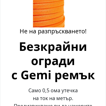
Не на разпръскването!
Безкрайни
огради
с Gemi ремък
Само 0,5 ома утечка
на ток на метър.
Предизвикваме ви да намерите