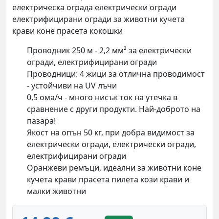
електрическа ограда електрически огради
електрифицирани огради за животни кучета
крави коне прасета кокошки
Проводник 250 м - 2,2 мм² за електрически
огради, електрифицирани огради
Проводници: 4 жици за отлична проводимост
- устойчиви на UV лъчи
0,5 ома/ч - много нисък ток на утечка в
сравнение с други продукти. Най-доброто на
пазара!
Якост на опън 50 кг, при добра видимост за
електрически огради, електрически огради,
електрифицирани огради
Оранжеви ремъци, идеални за животни коне
кучета крави прасета пилета кози крави и
малки животни