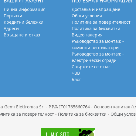
ВАШИЯТ АКАУНТ
ПОЛЕЗНА ИНФОРМАЦИЯ
Лична информация
Доставка и изпращане
Поръчки
Общи условия
Кредитни бележки
Политика за поверителност
Адреси
Политика за бисквитки
Връщане и отказ
Видео галерия
Ръководство за монтаж -
коминни вентилатори
Ръководство за монтаж -
електрически огради
Свържете се с нас
ЧЗВ
Блог
Gemi Elettronica Srl - P.IVA IT01765660764 - Основен капитал (i.v.
литика за поверителност
-
Политика за бисквитки
-
Общи услов