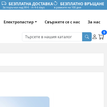
БЕЗПЛАТНА ДОСТАВКА
БЕЗПЛАТНО ВРЪЩАНЕ
За поръчки над 99 € - in 4-6 days
в рамките на 100 дни
Електропастир
Свържете се с нас
За нас
0