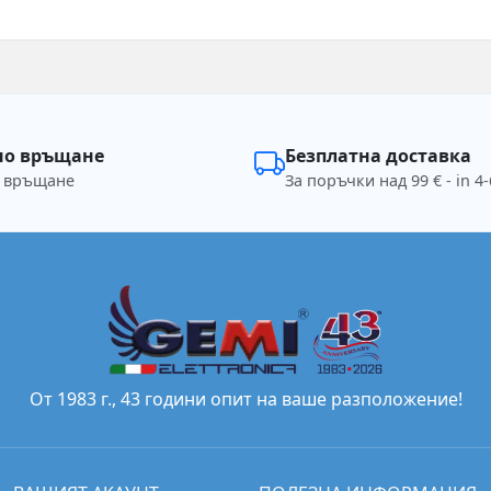
но връщане
Безплатна доставка
а връщане
За поръчки над 99 € - in 4-
От 1983 г., 43 години опит на ваше разположение!