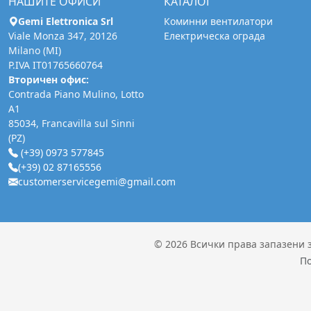
НАШИТЕ ОФИСИ
КАТАЛОГ
Gemi Elettronica Srl
Коминни вентилатори
Viale Monza 347, 20126
Електрическа ограда
Milano (MI)
P.IVA IT01765660764
Вторичен офис:
Contrada Piano Mulino, Lotto
A1
85034, Francavilla sul Sinni
(PZ)
(+39) 0973 577845
(+39) 02 87165556
customerservicegemi@gmail.com
© 2026 Всички права запазени за 
По