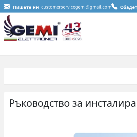
Пишете ни
customerservicegemi@gmail.com
Обадет
Ръководство за инсталира