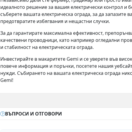
Независимо дали сте фермер, градинар или просто им
идеалното решение за вашия електрически контрол и бе
съберете вашата електрическа ограда, за да запазите в
предотвратите избягвания и нещастни случки.
За да гарантирате максимална ефективност, препоръчв
качествени проводници, като например огледални про
и стабилност на електрическата ограда.
Инвестирайте в макаритете Gemi и се уверете във висо
повече информация и поръчки, посетете нашия уебсайт
нужди. Събирането на вашата електрическа ограда нико
Gemi!
ВЪПРОСИ И ОТГОВОРИ