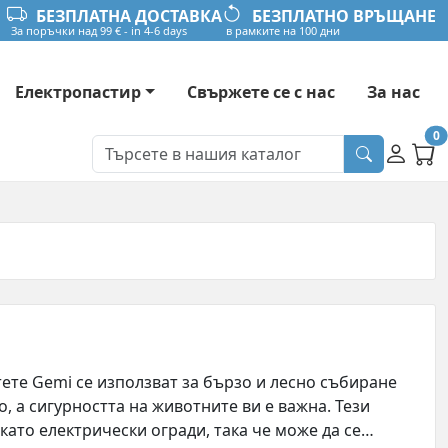
БЕЗПЛАТНА ДОСТАВКА
БЕЗПЛАТНО ВРЪЩАНЕ
За поръчки над 99 € - in 4-6 days
в рамките на 100 дни
Електропастир
Свържете се с нас
За нас
0
ете Gemi се използват за бързо и лесно събиране
, а сигурността на животните ви е важна. Тези
като електрически огради, така че може да се…