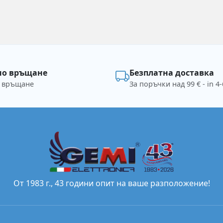
но връщане
Безплатна доставка
а връщане
За поръчки над 99 € - in 4-
От 1983 г., 43 години опит на ваше разположение!