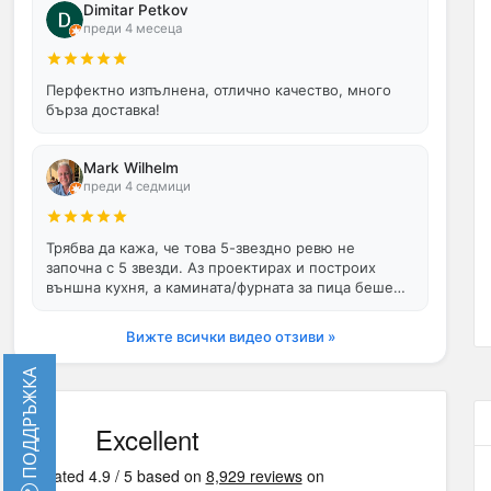
Dimitar Petkov
преди 4 месеца
Перфектно изпълнена, отлично качество, много
бърза доставка!
Mark Wilhelm
преди 4 седмици
Трябва да кажа, че това 5-звездно ревю не
започна с 5 звезди. Аз проектирах и построих
външна кухня, а камината/фурната за пица беше
централната точка. Вентилаторът пристигна късн…
Вижте всички видео отзиви »
ПОДДРЪЖКА