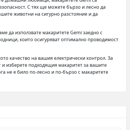
ате домашни любимци, макаритете Gemi са
зопасност. С тях ще можете бързо и лесно да
ашите животни на сигурно разстояние и да
аме да използвате макаритете Gemi заедно с
водници, които осигуряват оптимално проводимост
кото качество на вашия електрически контрол. За
 и изберете подходящия макаритет за вашите
га не е било по-лесно и по-бързо с макаритете