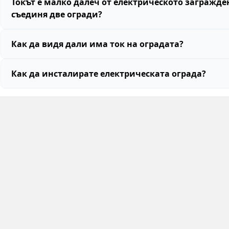
Токът е малко далеч от електрическото загражде
съединя две огради?
Как да видя дали има ток на оградата?
Как да инсталирате електрическата ограда?