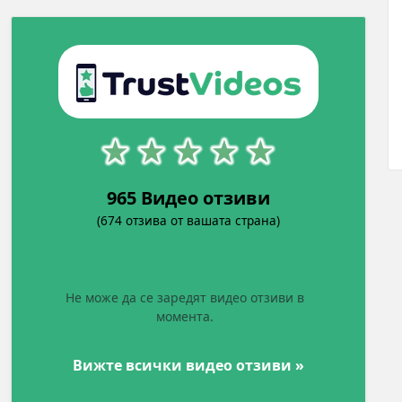
965 Видео отзиви
(674 отзива от вашата страна)
Не може да се заредят видео отзиви в
момента.
Вижте всички видео отзиви »