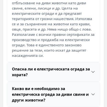
отблъскване на диви животни като диви
свине, елени, лисици и др. Целта на
електрическите огради е да предпазят
територията от грозни нашествия. Използва
се и за съхранение на животни като крави,
овце, прасета и др. Няма нищо общо с лова.
Разполагаме с всички правни сертификати за
производство и продажба на електрически
огради. Това е единственото законово
решение за тези, които искат да защитят
насажденията си.
Опасна ли е електрическата ограда за
хората?
Какво ви е необходимо за
електрическа ограда за диви свине и
други животни?