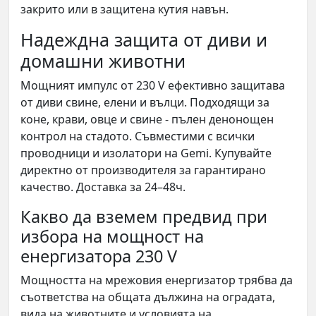
закрито или в защитена кутия навън.
Надеждна защита от диви и
домашни животни
Мощният импулс от 230 V ефективно защитава
от диви свине, елени и вълци. Подходящи за
коне, крави, овце и свине - пълен денонощен
контрол на стадото. Съвместими с всички
проводници и изолатори на Gemi. Купувайте
директно от производителя за гарантирано
качество. Доставка за 24–48ч.
Какво да вземем предвид при
избора на мощност на
енергизатора 230 V
Мощността на мрежовия енергизатор трябва да
съответства на общата дължина на оградата,
вида на животните и условията на