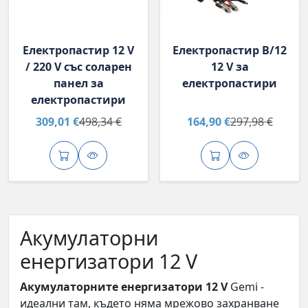
Електропастир 12 V
Електропастир B/12
/ 220 V със соларен
12 V за
панел за
електропастири
електропастири
309,01 €
498,34 €
164,90 €
297,98 €
Акумулаторни
енергизатори 12 V
Акумулаторните енергизатори 12 V
Gemi -
идеални там, където няма мрежово захранване