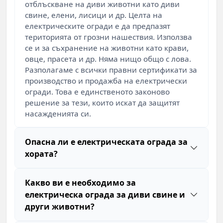
отблъскване на диви животни като диви
свине, елени, лисици и др. Целта на
електрическите огради е да предпазят
територията от грозни нашествия. Използва
се и за съхранение на животни като крави,
овце, прасета и др. Няма нищо общо с лова.
Разполагаме с всички правни сертификати за
производство и продажба на електрически
огради. Това е единственото законово
решение за тези, които искат да защитят
насажденията си.
Опасна ли е електрическата ограда за
хората?
Какво ви е необходимо за
електрическа ограда за диви свине и
други животни?